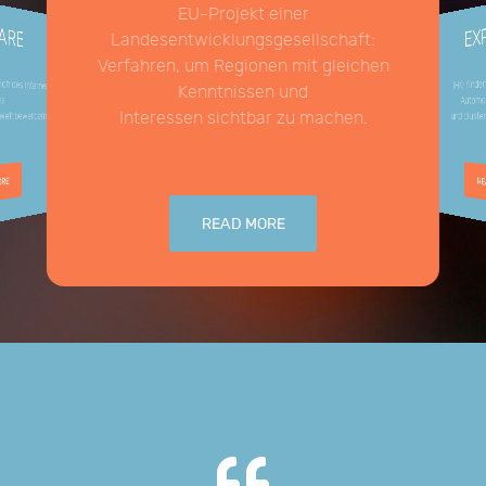
EU-Projekt einer
ARE
EX
Landesentwicklungsgesellschaft:
Verfahren, um Regionen mit gleichen
h des internen
IHK: find
Kenntnissen und
Automob
ns
Interessen sichtbar zu machen.
ettbewerbern.
und clust
ORE
RE
READ MORE