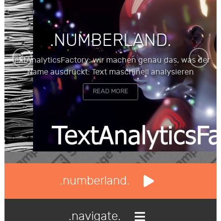
.NUMBERLAND.
TextAnalyticsFactory: wir machen genau das, was der
Name ausdrückt: Text maschinell analysieren
READ MORE
.numberland.
.navigate.