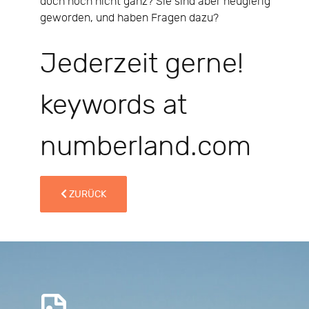
doch noch nicht ganz? Sie sind aber neugierig
geworden, und haben Fragen dazu?
Jederzeit gerne!
keywords at
numberland.com
VORHERIGER BEITRAG: QUALITÄTSAUFZEICHNUNGEN
ZURÜCK