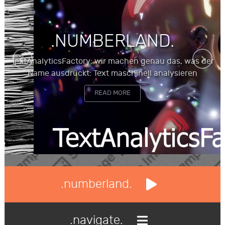
.NUMBERLAND.
TextAnalyticsFactory: wir machen genau das, was der
Name ausdrückt: Text maschinell analysieren
READ MORE
.numberland.
.navigate.