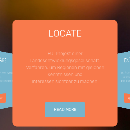
LOCATE
EU-Projekt einer
ARE
EX
Landesentwicklungsgesellschaft:
Verfahren, um Regionen mit gleichen
h des internen
IHK: find
Kenntnissen und
Automob
ns
Interessen sichtbar zu machen.
ettbewerbern.
und clust
ORE
RE
READ MORE