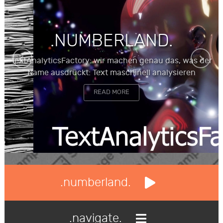
.NUMBERLAND.
TextAnalyticsFactory: wir machen genau das, was der
Name ausdrückt: Text maschinell analysieren
READ MORE
.numberland.
.navigate.