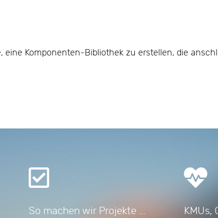
, eine Komponenten-Bibliothek zu erstellen, die ansch
ISPIEL: AUSSCHREIBUNGSANALYSE
AG: PROJEKTBEISPIEL: MASCHINELLES VERSCHLAGWORTEN VON D
So machen wir Projekte ...
KMUs, 