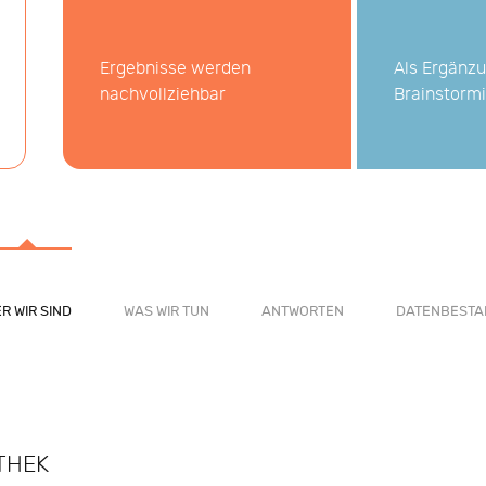
Ergebnisse werden
Als Ergänzu
nachvollziehbar
Brainstorm
R WIR SIND
WAS WIR TUN
ANTWORTEN
DATENBESTA
THEK