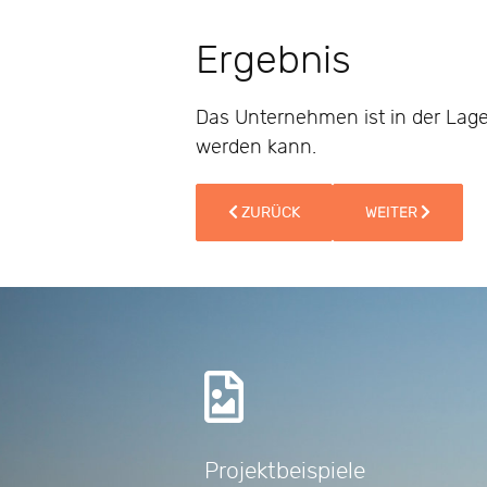
Ergebnis
Das Unternehmen ist in der Lage
werden kann.
VORHERIGER BEITRAG: PROJEKTBE
NÄCHSTER BEITR
ZURÜCK
WEITER
Projektbeispiele