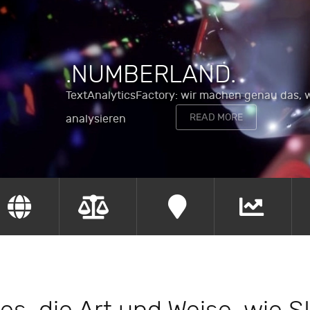
.NUMBERLAND.
TextAnalyticsFactory: wir machen genau das, 
READ MORE
analysieren
are.
.locate.
.change.
.identify.
.synth