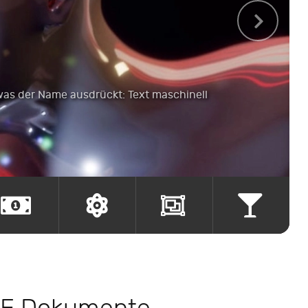
was der Name ausdrückt: Text maschinell
esize.
.combine.
.blend.