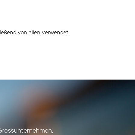
ließend von allen verwendet
OKUMENTEN IM INTRANET
Grossunternehmen,