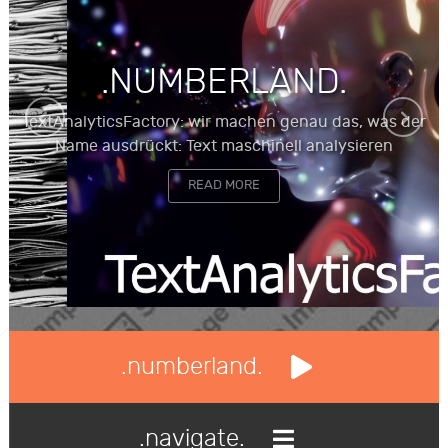
.NUMBERLAND.
TextAnalyticsFactory: wir machen genau das, was der
Name ausdrückt: Text maschinell analysieren
READ MORE
.numberland.
.navigate.