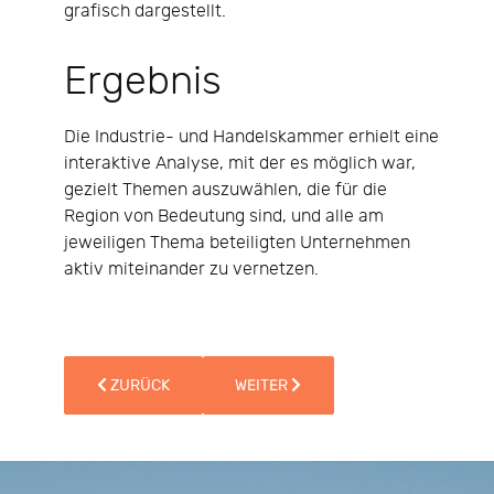
grafisch dargestellt.
Ergebnis
Die Industrie- und Handelskammer erhielt eine
interaktive Analyse, mit der es möglich war,
gezielt Themen auszuwählen, die für die
Region von Bedeutung sind, und alle am
jeweiligen Thema beteiligten Unternehmen
aktiv miteinander zu vernetzen.
VORHERIGER BEITRAG: PROJEKTBEISPIEL: ANALYSE 
NÄCHSTER BEITRAG: MARKTANALYS
ZURÜCK
WEITER