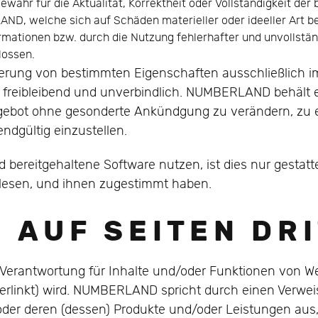
hr für die Aktualität, Korrektheit oder Vollständigkeit der b
, welche sich auf Schäden materieller oder ideeller Art be
mationen bzw. durch die Nutzung fehlerhafter und unvollstä
lossen.
herung von bestimmten Eigenschaften ausschließlich i
nd freibleibend und unverbindlich. NUMBERLAND behält es
gebot ohne gesonderte Ankündgung zu verändern, zu e
endgültig einzustellen.
bereitgehaltene Software nutzen, ist dies nur gestatt
lesen, und ihnen zugestimmt haben.
E A U F S E I T E N D R I 
antwortung für Inhalte und/oder Funktionen von Webs
erlinkt) wird. NUMBERLAND spricht durch einen Verwei
der deren (dessen) Produkte und/oder Leistungen aus,