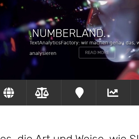
.NUMBERLAND.
TextAnalyticsFactory: wir machen genau das, 
READ MORE
analysieren
are.
.locate.
.change.
.identify.
.synth