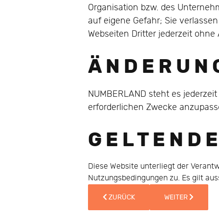
Organisation bzw. des Unternehm
auf eigene Gefahr; Sie verlasse
Webseiten Dritter jederzeit ohn
Ä N D E R U N 
NUMBERLAND steht es jederzeit
erforderlichen Zwecke anzupass
G E L T E N D E
Diese Website unterliegt der Veran
Nutzungsbedingungen zu. Es gilt aus
VORHERIGER BEITRAG: DATENSCH
NÄCHSTER BEITR
ZURÜCK
WEITER