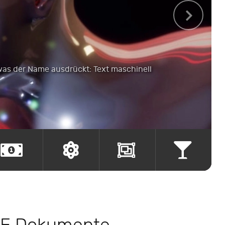
was der Name ausdrückt: Text maschinell
esize.
.combine.
.blend.