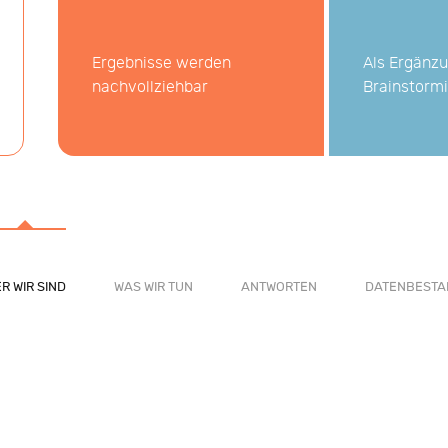
Ergebnisse werden
Als Ergänzu
nachvollziehbar
Brainstorm
R WIR SIND
WAS WIR TUN
ANTWORTEN
DATENBESTA