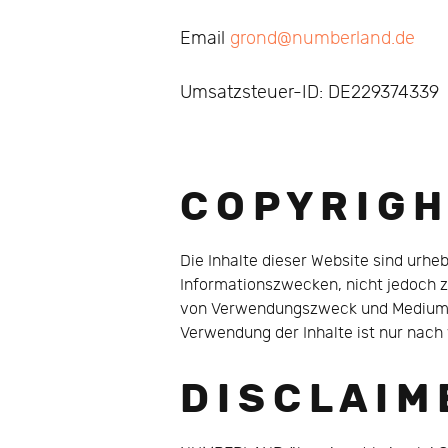
Email
grond@numberland.de
Umsatzsteuer-ID: DE229374339
C O P Y R I G H
Die Inhalte dieser Website sind urheb
Informationszwecken, nicht jedoch 
von Verwendungszweck und Medium -
Verwendung der Inhalte ist nur nac
D I S C L A I M 