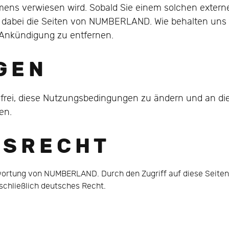
ens verwiesen wird. Sobald Sie einem solchen externe
n dabei die Seiten von NUMBERLAND. Wie behalten uns 
e Ankündigung zu entfernen.
G E N
 frei, diese Nutzungsbedingungen zu ändern und an 
en.
 S R E C H T
twortung von NUMBERLAND. Durch den Zugriff auf diese Seite
schließlich deutsches Recht.
UTZERKLÄRUNG
AG: VIELLEICHT BRAUCHEN SIE UNS, WIR BRAUCHEN ABER GANZ SI