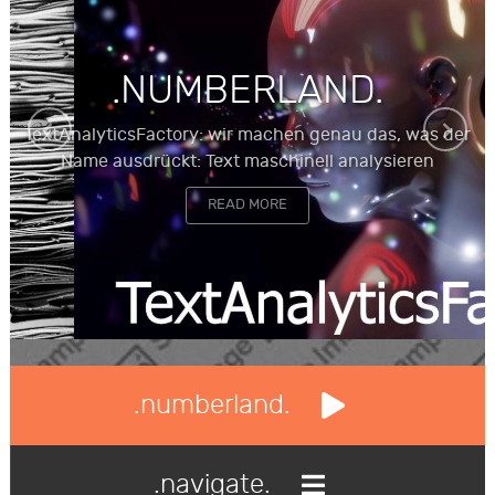
.NUMBERLAND.
TextAnalyticsFactory: wir machen genau das, was der
Name ausdrückt: Text maschinell analysieren
READ MORE
.numberland.
.navigate.