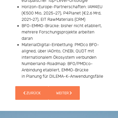
europäischer Top-Level-Ontologie
Horizon-Europe-Partnerschaften: IAM4EU
(€500 Mio, 2025–27), P4Planet (€2,6 Mrd,
2021–27), EIT RawMaterials (CRM)
BFO-EMMO-Brücke: bisher nicht etabliert,
mehrere Forschungsprojekte arbeiten
daran
MaterialDigital-Einbettung: PMDco BFO-
aligned, über IAOnto, ChEBI, QUDT mit
internationalem Ökosystem verbunden
Numberland-Roadmap: BFO/PMDco-
Anbindung etabliert, EMMO-Brücke
in Planung für DILEMA-K-Anwendungsfälle
VORHERIGER BEITRAG: EIN NEUES MATERIAL ZU ENTW
NÄCHSTER BEITRAG: DER BEGRIFF 
ZURÜCK
WEITER