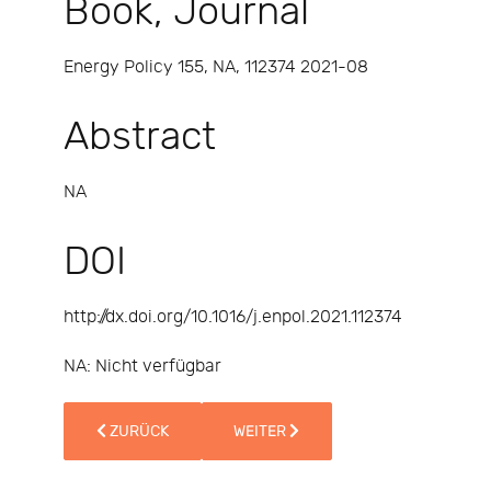
Book, Journal
Energy Policy 155, NA, 112374 2021-08
Abstract
NA
DOI
http://dx.doi.org/10.1016/j.enpol.2021.112374
NA: Nicht verfügbar
VORHERIGER BEITRAG: LOW-COST RENEWABLE ELECTRI
NÄCHSTER BEITRAG: MANAGING ST
ZURÜCK
WEITER