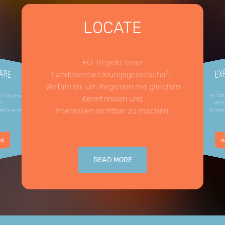
LOCATE
EU-Projekt einer
ARE
EX
Landesentwicklungsgesellschaft:
Verfahren, um Regionen mit gleichen
h des internen
IHK: find
Kenntnissen und
Automob
ns
Interessen sichtbar zu machen.
ettbewerbern.
und clust
ORE
RE
READ MORE