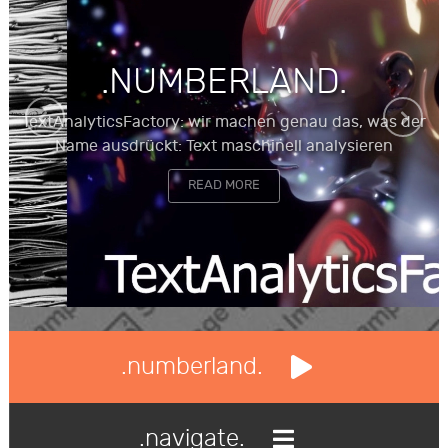
.NUMBERLAND.
TextAnalyticsFactory: wir machen genau das, was der
Name ausdrückt: Text maschinell analysieren
READ MORE
.numberland.
.navigate.