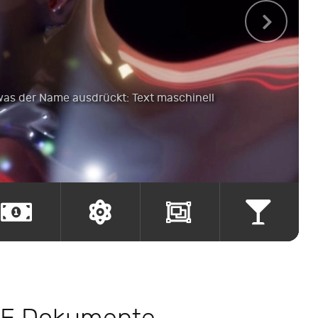
was der Name ausdrückt: Text maschinell
esize.
.combine.
.blend.