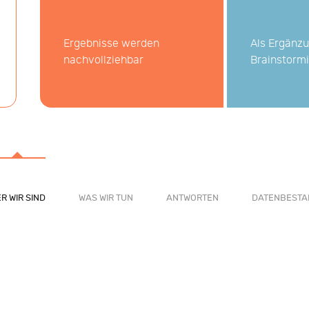
Ergebnisse werden
Als Ergänzu
nachvollziehbar
Brainstorm
R WIR SIND
WAS WIR TUN
ANTWORTEN
DATENBESTA