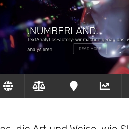
.NUMBERLAND.
TextAnalyticsFactory: wir machen genau das, 
READ MORE
analysieren
are.
.locate.
.change.
.identify.
.synth