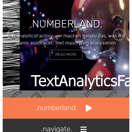
.NUMBERLAND.
TextAnalyticsFactory: wir machen genau das, was der
Name ausdrückt: Text maschinell analysieren
READ MORE
.numberland.
.navigate.