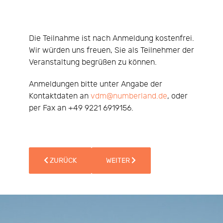
Die Teilnahme ist nach Anmeldung kostenfrei.
Wir würden uns freuen, Sie als Teilnehmer der
Veranstaltung begrüßen zu können.
Anmeldungen bitte unter Angabe der
Kontaktdaten an
vdm@numberland.de
, oder
per Fax an +49 9221 6919156.
VORHERIGER BEITRAG: VORTRAG DES MONATS APRIL 20
NÄCHSTER BEITRAG: VORTRAG DES
ZURÜCK
WEITER