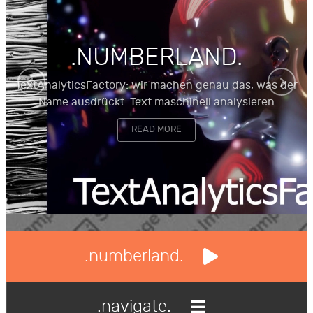
.NUMBERLAND.
TextAnalyticsFactory: wir machen genau das, was der
Name ausdrückt: Text maschinell analysieren
READ MORE
.numberland.
.navigate.